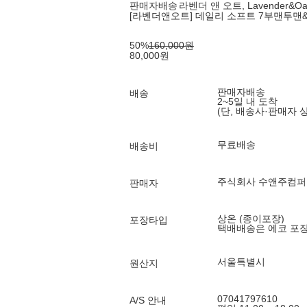
판매자배송
라벤더 앤 오트, Lavender&Oa
[라벤더앤오트] 데일리 소프트 7부맨투맨
50
%
160,000
원
80,000
원
판매자배송
배송
2~5일 내 도착
(단, 배송사·판매자 
무료배송
배송비
주식회사 수앤주컴퍼
판매자
상온 (종이포장)
포장타입
택배배송은 에코 포
서울특별시
원산지
07041797610
A/S 안내