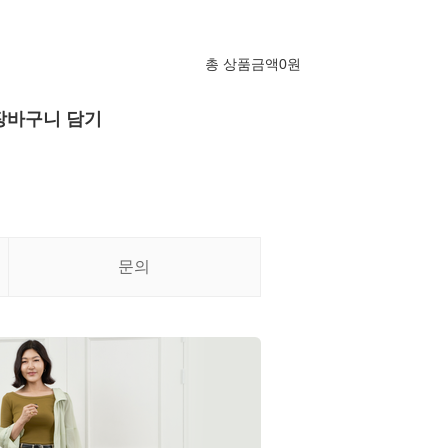
총 상품금액
0
원
장바구니 담기
문의