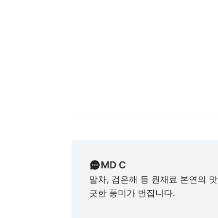
MD C
말차, 검은깨 등 원재료 본연의 맛
긋한 풍미가 번집니다.