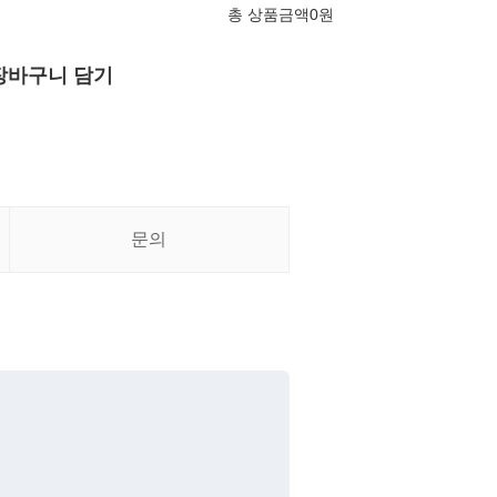
총 상품금액
0
원
장바구니 담기
문의