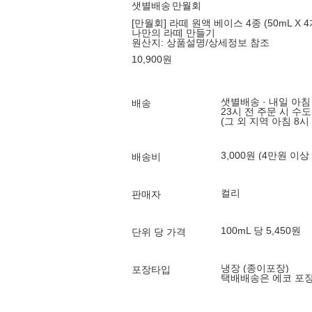
샛별배송
만월회
[만월회] 라떼 원액 베이스 4종 (50mL X 4개
나만의 라떼 만들기
원산지:
상품설명/상세정보 참조
10,900
원
샛별배송 · 내일 아침
배송
23시 전 주문 시 수
(그 외 지역 아침 8시
3,000원 (4만원 이상
배송비
컬리
판매자
100mL 당 5,450원
단위 당 가격
냉장 (종이포장)
포장타입
택배배송은 에코 포