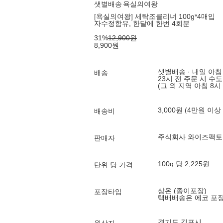
샛별배송
욕실의여왕
[욕실의여왕] 세탁조클리너 100g*4매입
자수정함유, 한달에 한번 4회분
31
%
12,900
원
8,900
원
샛별배송 · 내일 아침
배송
23시 전 주문 시 수
(그 외 지역 아침 8시
3,000원 (4만원 이상
배송비
주식회사 와이즈팩토
판매자
100g 당 2,225원
단위 당 가격
상온 (종이포장)
포장타입
택배배송은 에코 포
경기도 김포시