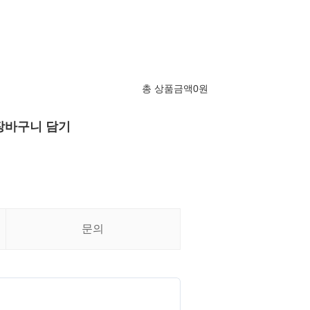
총 상품금액
0
원
장바구니 담기
문의