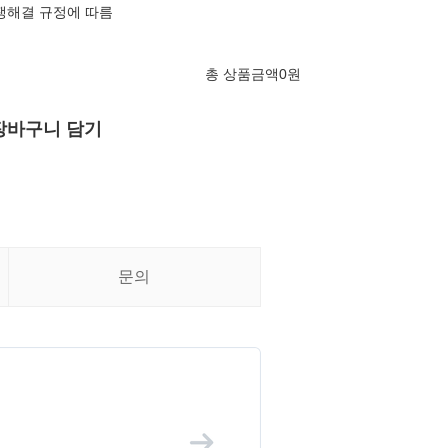
쟁해결 규정에 따름
총 상품금액
0
원
장바구니 담기
문의