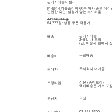
판매자배송
마틸라
[마틸라] 리틀슬리피 60수 아사 순면 레이
편안한 숙면, 살결에 닿는 부드러움
44
%
98,200
원
54,777
원
~
상품 쿠폰 적용가
판매자배송
배송
2~5일 내 도착
(단, 배송사·판매자 
무료배송
배송비
주식회사 더메종
판매자
상온 (종이포장)
포장타입
택배배송은 에코 포
국산
원산지
02-928-6300