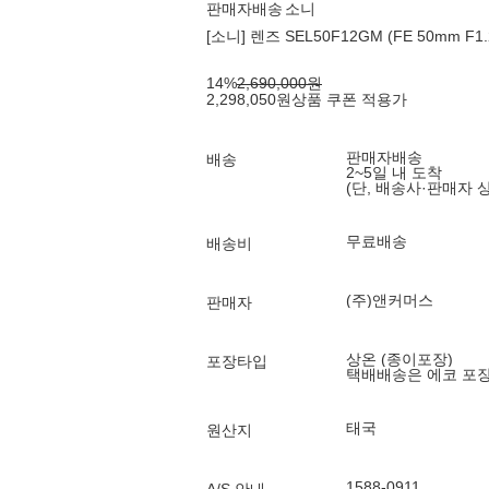
판매자배송
소니
[소니] 렌즈 SEL50F12GM (FE 50mm F
14
%
2,690,000
원
2,298,050
원
상품 쿠폰 적용가
판매자배송
배송
2~5일 내 도착
(단, 배송사·판매자 
무료배송
배송비
(주)앤커머스
판매자
상온 (종이포장)
포장타입
택배배송은 에코 포
태국
원산지
1588-0911