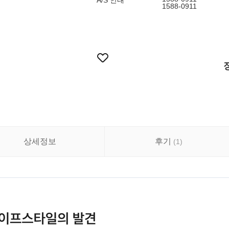
A/S 안내
1588-0911
상세정보
후기
(
1
)