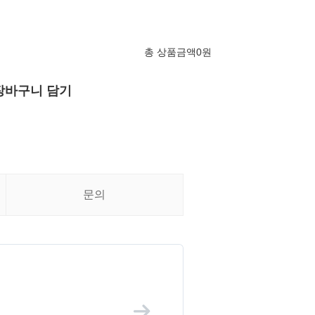
총 상품금액
0
원
장바구니 담기
문의