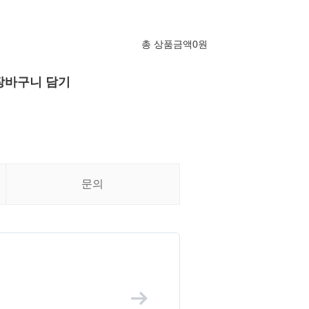
총 상품금액
0
원
장바구니 담기
문의