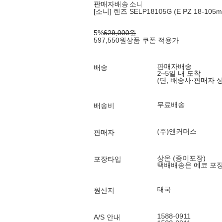
판매자배송
소니
[소니] 렌즈 SELP18105G (E PZ 18-105m
5
%
629,000
원
597,550
원
상품 쿠폰 적용가
판매자배송
배송
2~5일 내 도착
(단, 배송사·판매자 
무료배송
배송비
(주)앤커머스
판매자
상온 (종이포장)
포장타입
택배배송은 에코 포
태국
원산지
1588-0911
A/S 안내