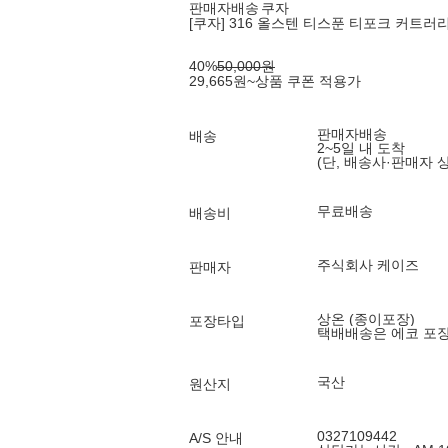
판매자배송
쿠자
[쿠자] 316 올스텐 티스푼 티포크 커트러
40
%
50,000
원
29,665
원
~
상품 쿠폰 적용가
판매자배송
배송
2~5일 내 도착
(단, 배송사·판매자 
무료배송
배송비
주식회사 케이즈
판매자
상온 (종이포장)
포장타입
택배배송은 에코 포
국산
원산지
0327109442
A/S 안내