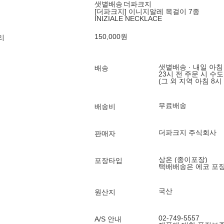
샛별배송
더파크지
[더파크지] 이니지알레 목걸이 7종
INIZIALE NECKLACE
150,000
원
리
샛별배송 · 내일 아침
배송
23시 전 주문 시 수
(그 외 지역 아침 8시
무료배송
배송비
더파크지 주식회사
판매자
상온 (종이포장)
포장타입
택배배송은 에코 포
국산
원산지
02-749-5557
A/S 안내