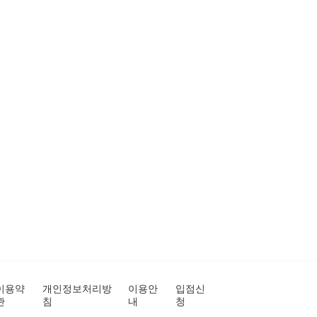
이용약
개인정보처리방
이용안
입점신
관
침
내
청