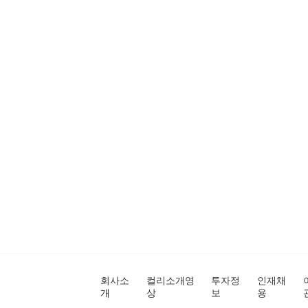
회사소
컬리소개영
투자정
인재채
개
상
보
용