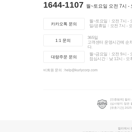
1644-1107
월~토요일 오전 7시 -
월~토요일
오전 7시 - 
카카오톡 문의
일/공휴일
오전 7시 - 
365일
1:1 문의
고객센터 운영시간에 순
다.
월~금요일
오전 9시 - 
대량주문 문의
점심시간
낮 12시 - 오
비회원 문의 :
help@kurlycorp.com
[인증범위] 컬리
(심사받지 않은 
[유효기간] 2025.0
컬리에서 