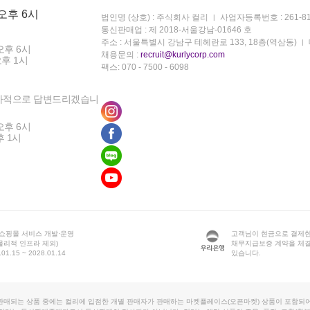
 오후 6시
법인명 (상호) : 주식회사 컬리
사업자등록번호 : 261-81
통신판매업 : 제 2018-서울강남-01646 호
주소 : 서울특별시 강남구 테헤란로 133, 18층(역삼동)
오후 6시
채용문의 :
recruit@kurlycorp.com
오후 1시
팩스: 070 - 7500 - 6098
차적으로 답변드리겠습니
오후 6시
후 1시
 쇼핑몰 서비스 개발·운영
고객님이 현금으로 결제한
물리적 인프라 제외)
채무지급보증 계약을 체
1.15 ~ 2028.01.14
있습니다.
판매되는 상품 중에는 컬리에 입점한 개별 판매자가 판매하는 마켓플레이스(오픈마켓) 상품이 포함되어