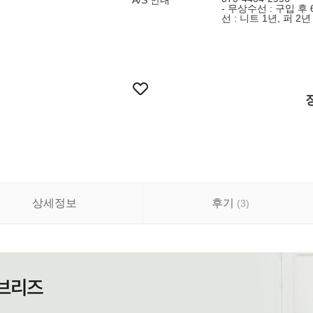
A/S 안내
- 무상수선 : 구입 후
선 : 니트 1년, 퍼 2
상세정보
후기
(
3
)