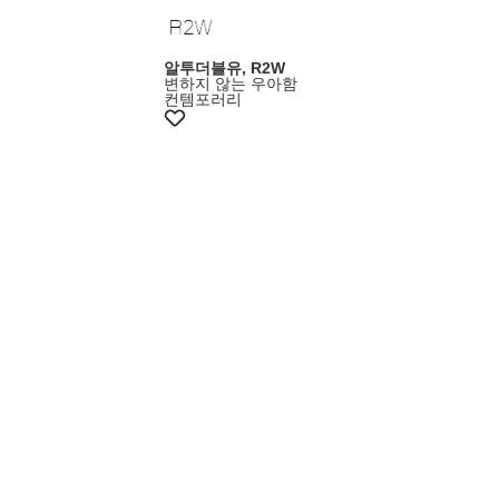
알투더블유, R2W
변하지 않는 우아함
컨템포러리