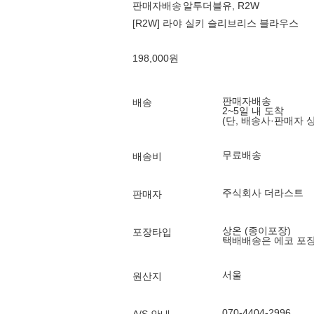
판매자배송
알투더블유, R2W
[R2W] 라야 실키 슬리브리스 블라우스
198,000
원
판매자배송
배송
2~5일 내 도착
(단, 배송사·판매자 
무료배송
배송비
주식회사 더라스트
판매자
상온 (종이포장)
포장타입
택배배송은 에코 포
서울
원산지
070-4404-2996