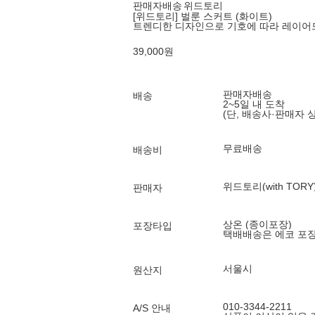
판매자배송
위드토리
[위드토리] 벌룬 스커트 (화이트)
트렌디한 디자인으로 기호에 따라 레이어
39,000
원
판매자배송
배송
2~5일 내 도착
(단, 배송사·판매자 
무료배송
배송비
위드토리(with TORY
판매자
상온 (종이포장)
포장타입
택배배송은 에코 포
서울시
원산지
010-3344-2211
A/S 안내