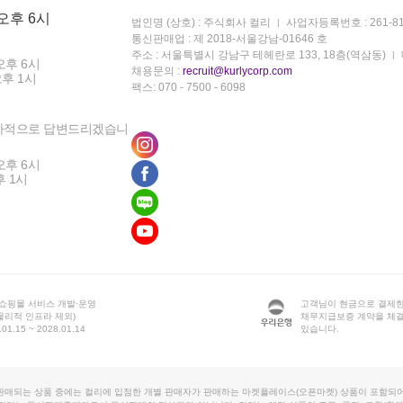
 오후 6시
법인명 (상호) : 주식회사 컬리
사업자등록번호 : 261-81
통신판매업 : 제 2018-서울강남-01646 호
주소 : 서울특별시 강남구 테헤란로 133, 18층(역삼동)
오후 6시
채용문의 :
recruit@kurlycorp.com
오후 1시
팩스: 070 - 7500 - 6098
차적으로 답변드리겠습니
오후 6시
후 1시
 쇼핑몰 서비스 개발·운영
고객님이 현금으로 결제한
물리적 인프라 제외)
채무지급보증 계약을 체
1.15 ~ 2028.01.14
있습니다.
판매되는 상품 중에는 컬리에 입점한 개별 판매자가 판매하는 마켓플레이스(오픈마켓) 상품이 포함되어