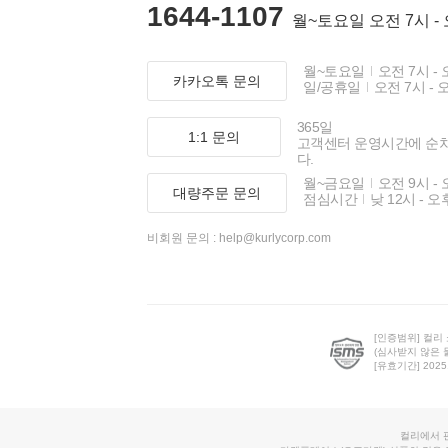
1644-1107
월~토요일 오전 7시 -
월~토요일
오전 7시 - 
카카오톡 문의
일/공휴일
오전 7시 - 
365일
1:1 문의
고객센터 운영시간에 순
다.
월~금요일
오전 9시 - 
대량주문 문의
점심시간
낮 12시 - 오
비회원 문의 :
help@kurlycorp.com
[인증범위] 컬리
(심사받지 않은 
[유효기간] 2025.0
컬리에서 