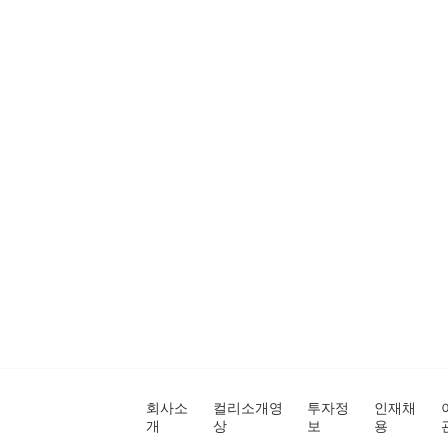
회사소
컬리소개영
투자정
인재채
개
상
보
용