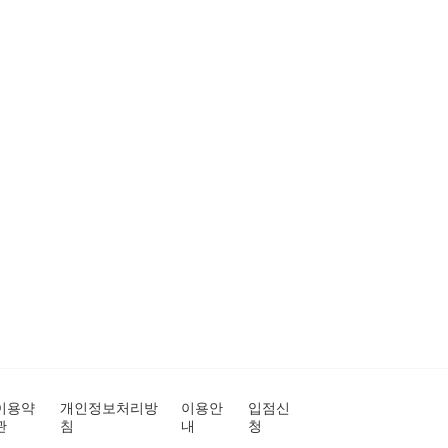
이용약
개인정보처리방
이용안
입점신
관
침
내
청