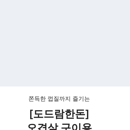
쫀득한 껍질까지 즐기는
[도드람한돈]
오겹살 구이용