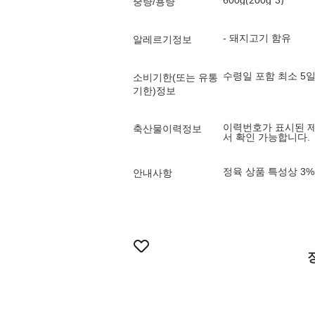
600g(200g*3)
중량/용량
- 돼지고기 함유
알레르기정보
수령일 포함 최소 5
소비기한(또는 유통
기한)정보
이력번호가 표시된 
축산물이력정보
서 확인 가능합니다.
정육 상품 특성상 3%
안내사항