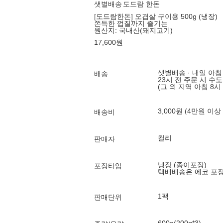
샛별배송
도드람 한돈
[도드람한돈] 오겹살 구이용 500g (냉장)
쫀득한 껍질까지 즐기는
원산지:
국내산(돼지고기)
17,600
원
샛별배송 · 내일 아침
배송
23시 전 주문 시 수
(그 외 지역 아침 8시
3,000원 (4만원 이상
배송비
컬리
판매자
냉장 (종이포장)
포장타입
택배배송은 에코 포
1팩
판매단위