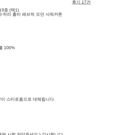
후기 17건
9종 (택1)
수처리 홈비 패브릭 모던 샤워커튼
확률
100
%
장이 스티로폼으로 대체됩니다.
련 불편 사항 전달주세요:) 감사합니다.