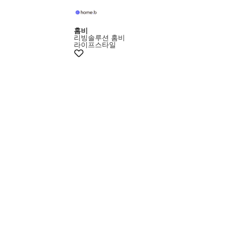
홈비
리빙솔루션 홈비
라이프스타일