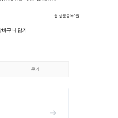
총 상품금액
0
원
장바구니 담기
문의