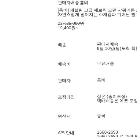
판매자배송
홈비
[홈비] 패블린 고급 패브릭 모던 샤워커튼 1
자연스럽게 떨어지는 소재감과 뛰어난 발
22
%
25,000
원
19,400
원
~
판매자배송
배송
8월 10일(월)
도착 
무료배송
배송비
홈비
판매자
상온 (종이포장)
포장타입
택배배송은 에코 포
중국
원산지
1660-2690
A/S 안내
1660-2690 로 관