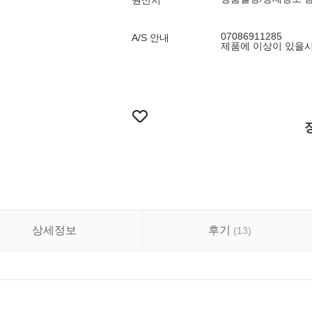
원산지
07086911285
A/S 안내
제품에 이상이 있을시
상세정보
후기
(
13
)