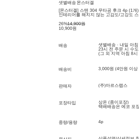
샛별배송
몬스터겔
[몬스터겔] 스텐 304 무타공 후크 4p (1개)
인테리어를 해치지 않는 고감도/고강도 스텐
26
%
14,900
원
10,900
원
샛별배송 · 내일 아침
배송
23시 전 주문 시 수
(그 외 지역 아침 8시
3,000원 (4만원 이상
배송비
(주)마르스랩스
판매자
상온 (종이포장)
포장타입
택배배송은 에코 포
4p
중량/용량
상품설명/상세정보 