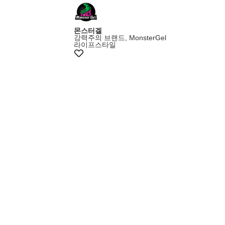
몬스터겔
강력주의 브랜드, MonsterGel
라이프스타일