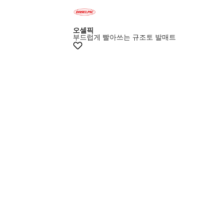
+10%쿠폰
오셀픽
부드럽게 빨아쓰는 규조토 발매트