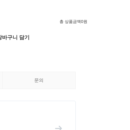
총 상품금액
0
원
장바구니 담기
문의