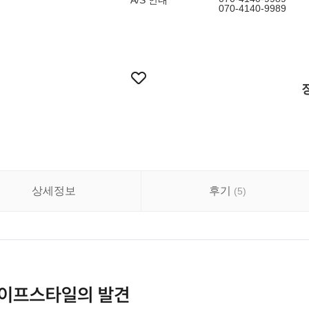
A/S 안내
070-4140-9989
상세정보
후기
(
5
)