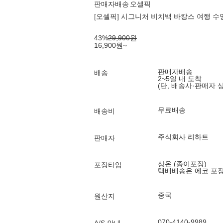
판매자배송
오셀픽
[오셀픽] 시그니처 비치백 바캉스 여행 수영 
43
%
29,900
원
16,900
원
~
판매자배송
배송
2~5일 내 도착
(단, 배송사·판매자 
무료배송
배송비
주식회사 리하트
판매자
상온 (종이포장)
포장타입
택배배송은 에코 포
중국
원산지
070-4140-9989