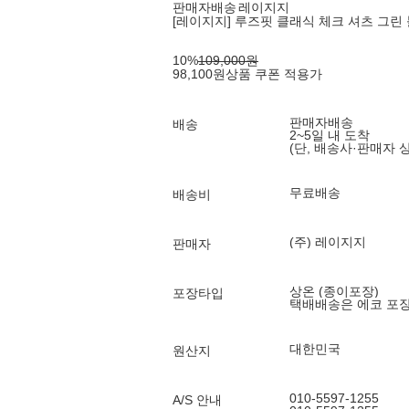
판매자배송
레이지지
[레이지지] 루즈핏 클래식 체크 셔츠 그린 
10
%
109,000
원
98,100
원
상품 쿠폰 적용가
판매자배송
배송
2~5일 내 도착
(단, 배송사·판매자 
무료배송
배송비
(주) 레이지지
판매자
상온 (종이포장)
포장타입
택배배송은 에코 포
대한민국
원산지
010-5597-1255
A/S 안내