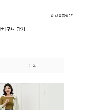
총 상품금액
0
원
장바구니 담기
문의