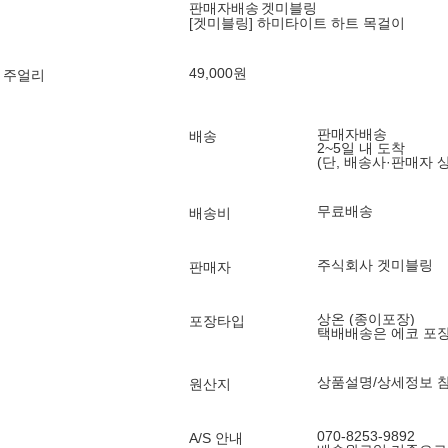
판매자배송
겟미블링
[겟미블링] 하미타이트 하트 목걸이
49,000
원
 주얼리
판매자배송
배송
2~5일 내 도착
(단, 배송사·판매자 
무료배송
배송비
주식회사 겟미블링
판매자
상온 (종이포장)
포장타입
택배배송은 에코 포
상품설명/상세정보 
원산지
070-8253-9892
A/S 안내