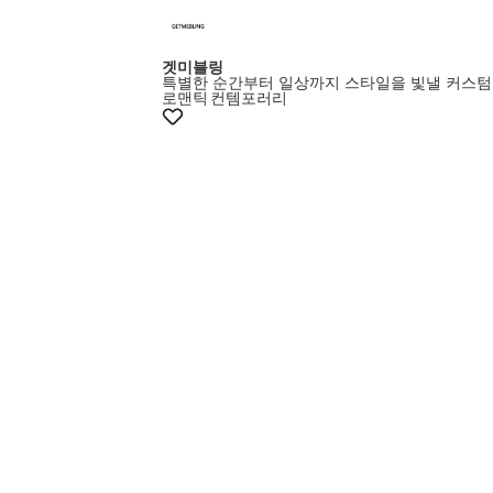
겟미블링
특별한 순간부터 일상까지 스타일을 빛낼 커스텀
로맨틱
컨템포러리