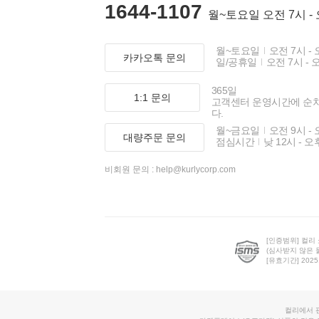
1644-1107
월~토요일 오전 7시 -
월~토요일
오전 7시 - 
카카오톡 문의
일/공휴일
오전 7시 - 
365일
1:1 문의
고객센터 운영시간에 순
다.
월~금요일
오전 9시 - 
대량주문 문의
점심시간
낮 12시 - 오
비회원 문의 :
help@kurlycorp.com
[인증범위] 컬리
(심사받지 않은 
[유효기간] 2025.0
컬리에서 