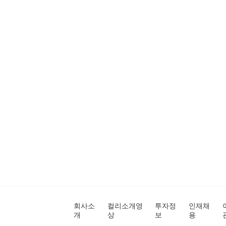
회사소
컬리소개영
투자정
인재채
개
상
보
용