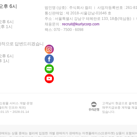
 오후 6시
법인명 (상호) : 주식회사 컬리
사업자등록번호 : 261-81
통신판매업 : 제 2018-서울강남-01646 호
주소 : 서울특별시 강남구 테헤란로 133, 18층(역삼동)
오후 6시
채용문의 :
recruit@kurlycorp.com
오후 1시
팩스: 070 - 7500 - 6098
차적으로 답변드리겠습니
오후 6시
후 1시
 쇼핑몰 서비스 개발·운영
고객님이 현금으로 결제한
물리적 인프라 제외)
채무지급보증 계약을 체
1.15 ~ 2028.01.14
있습니다.
판매되는 상품 중에는 컬리에 입점한 개별 판매자가 판매하는 마켓플레이스(오픈마켓) 상품이 포함되어