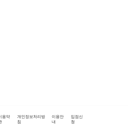
이용약
개인정보처리방
이용안
입점신
관
침
내
청