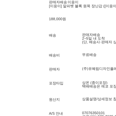
판매자배송
이응이
[이응이] 알파벳 블록 원목 장난감 ([이응
188,000
원
판매자배송
배송
2~5일 내 도착
(단, 배송사·판매자 
무료배송
배송비
(주)유혜림디자인플
판매자
상온 (종이포장)
포장타입
택배배송은 에코 포
상품설명/상세정보 
원산지
07076350101
A/S 안내