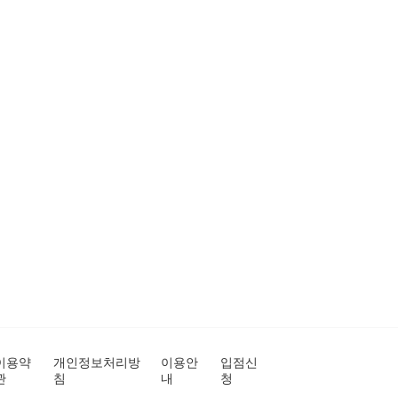
이용약
개인정보처리방
이용안
입점신
관
침
내
청