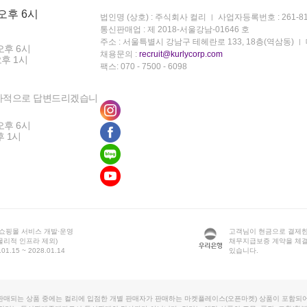
 오후 6시
법인명 (상호) : 주식회사 컬리
사업자등록번호 : 261-81
통신판매업 : 제 2018-서울강남-01646 호
주소 : 서울특별시 강남구 테헤란로 133, 18층(역삼동)
오후 6시
채용문의 :
recruit@kurlycorp.com
오후 1시
팩스: 070 - 7500 - 6098
차적으로 답변드리겠습니
오후 6시
후 1시
 쇼핑몰 서비스 개발·운영
고객님이 현금으로 결제한
물리적 인프라 제외)
채무지급보증 계약을 체
1.15 ~ 2028.01.14
있습니다.
판매되는 상품 중에는 컬리에 입점한 개별 판매자가 판매하는 마켓플레이스(오픈마켓) 상품이 포함되어