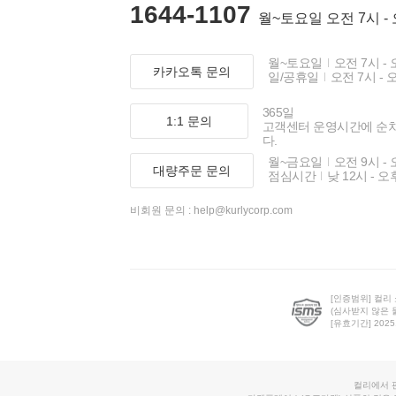
1644-1107
월~토요일 오전 7시 -
월~토요일
오전 7시 - 
카카오톡 문의
일/공휴일
오전 7시 - 
365일
1:1 문의
고객센터 운영시간에 순
다.
월~금요일
오전 9시 - 
대량주문 문의
점심시간
낮 12시 - 오
비회원 문의 :
help@kurlycorp.com
[인증범위] 컬리
(심사받지 않은 
[유효기간] 2025.0
컬리에서 