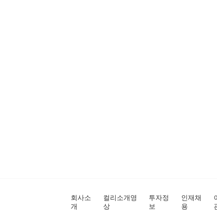
회사소
컬리소개영
투자정
인재채
개
상
보
용