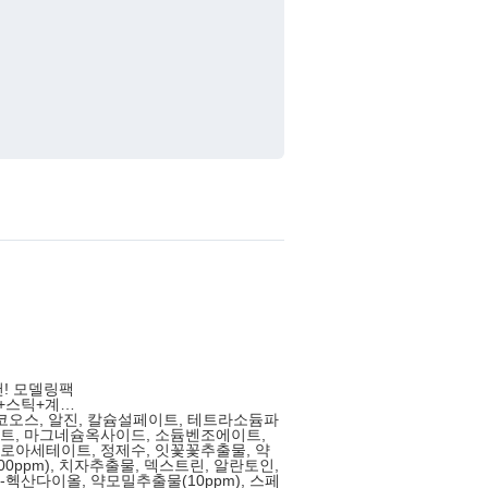
천! 모델링팩
+스틱+계량
코오스, 알진, 칼슘설페이트, 테트라소듐파
트, 마그네슘옥사이드, 소듐벤조에이트,
아세테이트, 정제수, 잇꽃꽃추출물, 약
00ppm), 치자추출물, 덱스트린, 알란토인,
2-헥산다이올, 약모밀추출물(10ppm), 스페