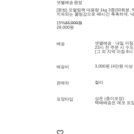
샛별배송
원씽
[원씽] 모델링팩 대용량 1kg 3종(50회분, 택
지속되는 쿨링감으로 48시간 촉촉하게, 
15
%
33,000
원
28,000
원
샛별배송 · 내일 아침
배송
23시 전 주문 시 수
(그 외 지역 아침 8시
3,000원 (4만원 이상
배송비
컬리
판매자
상온 (종이포장)
포장타입
택배배송은 에코 포