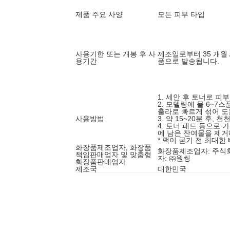
제품 주요 사양
모든 피부 타입
사용기한 또는 개봉 후 사
제조일로부터 35 개월 
용기간
품으로 발송됩니다.
1. 세안 후 토너로 피
2. 모델링에 물 6~7
출라로 빠르게 섞어 도
사용방법
3. 약 15~20분 후,
4. 토너 패드 등으로
에 남은 잔여물을 제거
* 팩이 굳기 전 최대한
화장품제조업자, 화장품
화장품제조업자: 주식
책임판매업자 및 맞춤형
자: ㈜원씽
화장품판매업자
제조국
대한민국