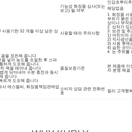
인감초뿌리추
기능성 화장품 심사(또는
해당없음
보고) 필 여부
1. 화장품 
부위가 붉은 
상이나 부작용
2. 상처가 
/ 사용기한 32 개월 이상 남은 상
3. 보관 및 
사용할 때의 주의사항
1) 어린이의
2) 직사광선
3) 사용 후
4) 습한 곳이
4. 눈 주위를
부 결을 정돈해 줍니다.
스푼을 넣어 농도를 조절한 후 스파
톰하게 도포해 줍니다.
본 제품에 이
 천천히 팩을 떼어내 줍니다.
품질보증기준
자 분쟁 해결
 가볍게 닦아내어 수분 충전과 동시
해 줍니다.
 빠르게 도포해 줍니다.
회사 에스엘씨, 화장품책임판매업
소비자 상담 관련 전화번
컬리 고객행복센
호