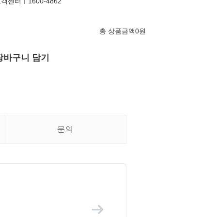
객센터ㅣ1600-4862
총 상품금액
0
원
장바구니 담기
문의