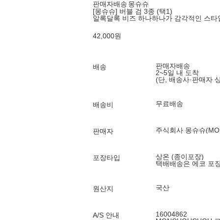
판매자배송
몽슈슈
[몽슈슈] 버블 검 3종 (택1)
알록달록 비즈 하나하나가 감각적인 스타
42,000
원
판매자배송
배송
2~5일 내 도착
(단, 배송사·판매자 
무료배송
배송비
주식회사 몽슈슈(MONC
판매자
상온 (종이포장)
포장타입
택배배송은 에코 포
국산
원산지
16004862
A/S 안내