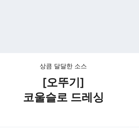
상큼 달달한 소스
[오뚜기]
코울슬로 드레싱