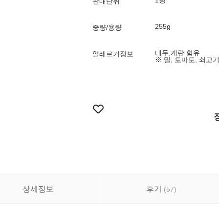
1병
판매단위
255g
중량/용량
대두,계란 함유
알레르기정보
※ 밀, 토마토, 쇠고기
상세정보
후기
(
57
)