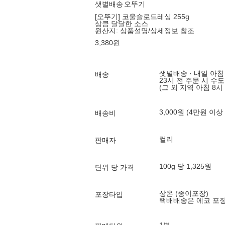
샛별배송
오뚜기
[오뚜기] 코울슬로드레싱 255g
상큼 달달한 소스
원산지:
상품설명/상세정보 참조
3,380
원
샛별배송 · 내일 아침
배송
23시 전 주문 시 수
(그 외 지역 아침 8시
3,000원 (4만원 이상
배송비
컬리
판매자
100g 당 1,325원
단위 당 가격
상온 (종이포장)
포장타입
택배배송은 에코 포