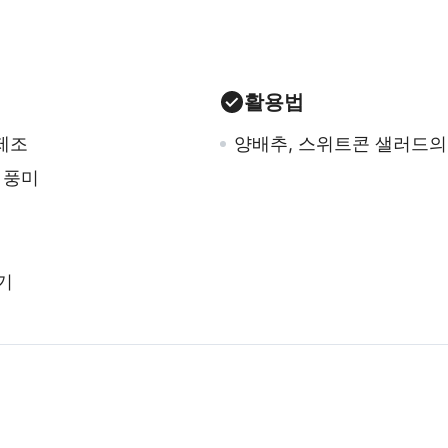
활용법
제조
양배추, 스위트콘 샐러드의
 풍미
기