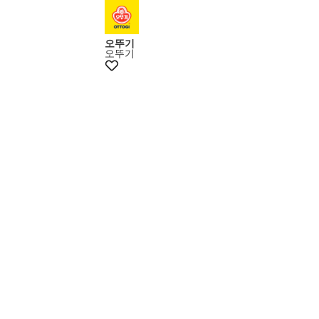
오뚜기
오뚜기