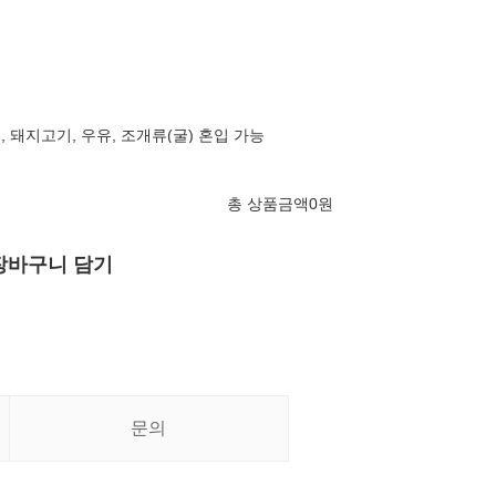
, 돼지고기, 우유, 조개류(굴) 혼입 가능
총 상품금액
0
원
장바구니 담기
문의