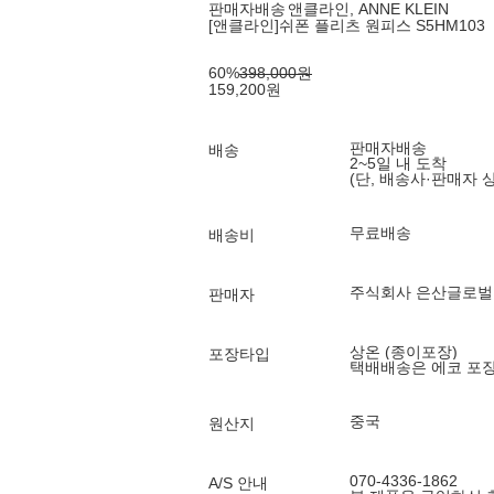
판매자배송
앤클라인, ANNE KLEIN
[앤클라인]쉬폰 플리츠 원피스 S5HM103
60
%
398,000
원
159,200
원
판매자배송
배송
2~5일 내 도착
(단, 배송사·판매자 
무료배송
배송비
주식회사 은산글로벌
판매자
상온 (종이포장)
포장타입
택배배송은 에코 포
중국
원산지
070-4336-1862
A/S 안내