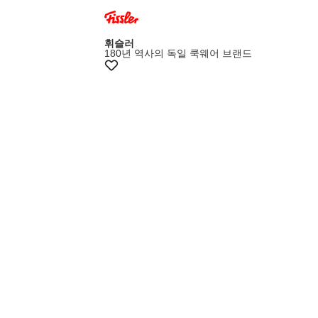
+28% 쿠폰
휘슬러
180년 역사의 독일 쿡웨어 브랜드