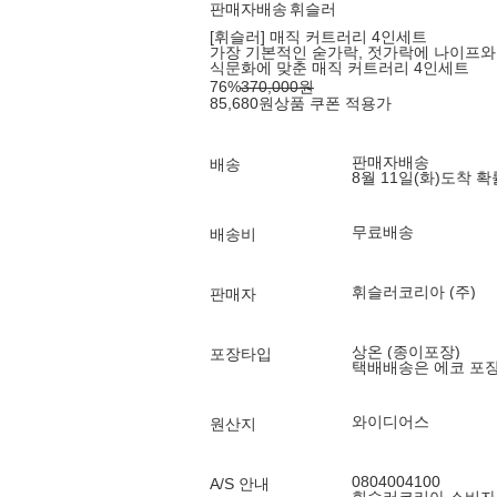
판매자배송
휘슬러
[휘슬러] 매직 커트러리 4인세트
가장 기본적인 숟가락, 젓가락에 나이프와
식문화에 맞춘 매직 커트러리 4인세트
76
%
370,000
원
85,680
원
상품 쿠폰 적용가
판매자배송
배송
8월 11일(화)
도착 
무료배송
배송비
휘슬러코리아 (주)
판매자
상온 (종이포장)
포장타입
택배배송은 에코 포
와이디어스
원산지
0804004100
A/S 안내