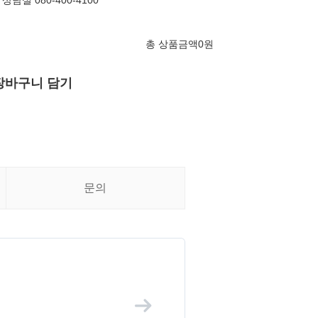
실 080-400-4100
총 상품금액
0
원
장바구니 담기
문의