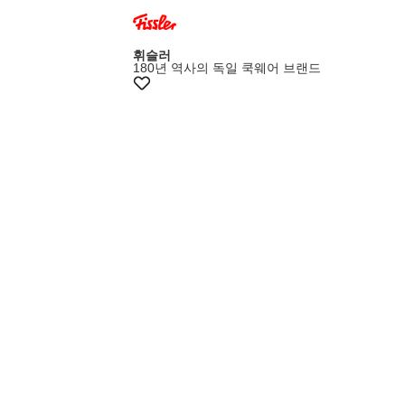
멤버스20%쿠폰
휘슬러
180년 역사의 독일 쿡웨어 브랜드