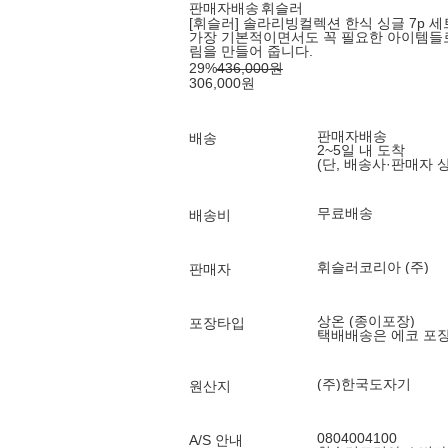
판매자배송
휘슬러
[휘슬러] 솔라리빙컬렉션 한식 싱글 7p 세
가장 기본적이면서도 꼭 필요한 아이템들로
림을 만들어 줍니다.
29
%
436,000
원
306,000
원
판매자배송
배송
2~5일 내 도착
(단, 배송사·판매자 
무료배송
배송비
휘슬러코리아 (주)
판매자
상온 (종이포장)
포장타입
택배배송은 에코 포
(주)한국도자기
원산지
0804004100
A/S 안내