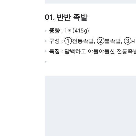
01. 반반 족발
중량
: 1봉(415g)
구성
: ①전통족발, ②불족발, ③
특징
: 담백하고 야들야들한 전통족