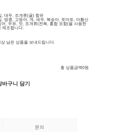
밀, 대두, 조개류(굴) 함유
밀, 땅콩, 고등어, 게, 새우, 복숭아, 토마토, 아황산
징어, 우유, 잣, 조개류(전복, 홍합 포함(을 사용한
 제조합니다.
 이상 남은 상품을 보내드립니다.
총 상품금액
0
원
장바구니 담기
문의