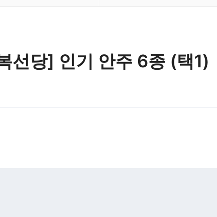
복선당] 인기 안주 6종 (택1)