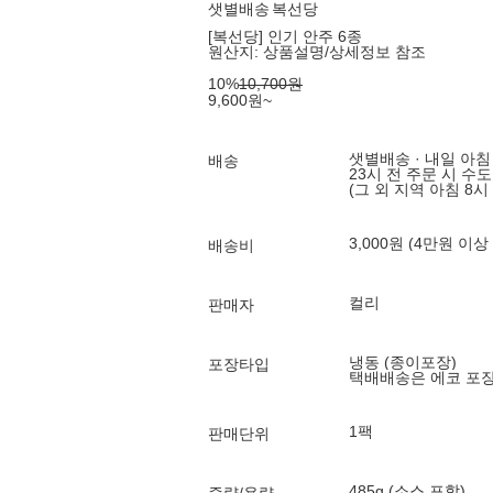
샛별배송
복선당
[복선당] 인기 안주 6종
원산지:
상품설명/상세정보 참조
10
%
10,700
원
9,600
원
~
샛별배송 · 내일 아침
배송
23시 전 주문 시 수
(그 외 지역 아침 8시
3,000원 (4만원 이상
배송비
컬리
판매자
냉동 (종이포장)
포장타입
택배배송은 에코 포
1팩
판매단위
485g (소스 포함)