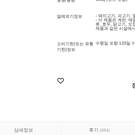
중량/용량
- 돼지고기, 쇠고기, 
알레르기정보
- 이 제품은 계란, 메
류, 호두, 닭고기, 오
제품과 같은 시설에서
수령일 포함 120일
소비기한(또는 유통
기한)정보
상세정보
후기
(
884
)