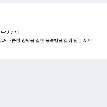
새우맛 양념
발과 매콤한 양념을 입힌 불족발을 함께 담은 세트