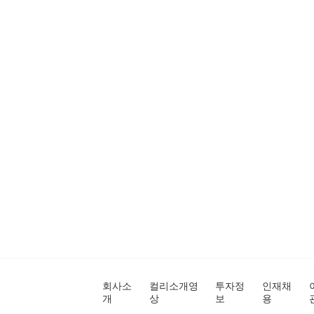
회사소
컬리소개영
투자정
인재채
개
상
보
용