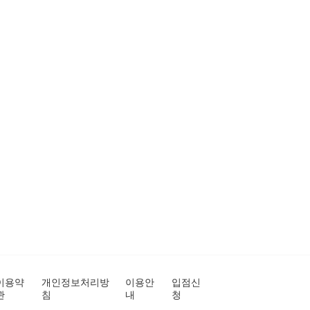
이용약
개인정보처리방
이용안
입점신
관
침
내
청