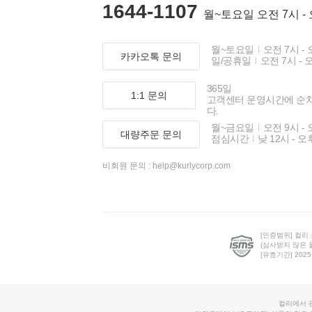
1644-1107
월~토요일 오전 7시 -
월~토요일
오전 7시 - 
카카오톡 문의
일/공휴일
오전 7시 - 
365일
1:1 문의
고객센터 운영시간에 순
다.
월~금요일
오전 9시 - 
대량주문 문의
점심시간
낮 12시 - 오
비회원 문의 :
help@kurlycorp.com
[인증범위] 컬리
(심사받지 않은 
[유효기간] 2025.0
컬리에서 