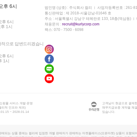
 오후 6시
법인명 (상호) : 주식회사 컬리
사업자등록번호 : 261-81
통신판매업 : 제 2018-서울강남-01646 호
주소 : 서울특별시 강남구 테헤란로 133, 18층(역삼동)
오후 6시
채용문의 :
recruit@kurlycorp.com
오후 1시
팩스: 070 - 7500 - 6098
차적으로 답변드리겠습니
오후 6시
후 1시
 쇼핑몰 서비스 개발·운영
고객님이 현금으로 결제한
물리적 인프라 제외)
채무지급보증 계약을 체
1.15 ~ 2028.01.14
있습니다.
판매되는 상품 중에는 컬리에 입점한 개별 판매자가 판매하는 마켓플레이스(오픈마켓) 상품이 포함되어