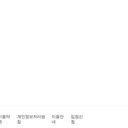
이용약
개인정보처리방
이용안
입점신
관
침
내
청