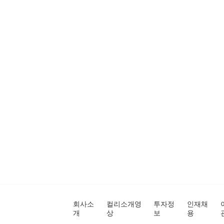
회사소
컬리소개영
투자정
인재채
개
상
보
용