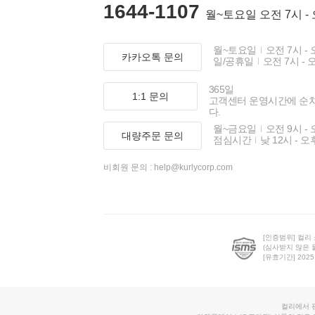
1644-1107
월~토요일 오전 7시 -
월~토요일
오전 7시 - 
카카오톡 문의
일/공휴일
오전 7시 - 
365일
1:1 문의
고객센터 운영시간에 순
다.
월~금요일
오전 9시 - 
대량주문 문의
점심시간
낮 12시 - 오
비회원 문의 :
help@kurlycorp.com
[인증범위] 컬리
(심사받지 않은 
[유효기간] 2025.0
컬리에서 