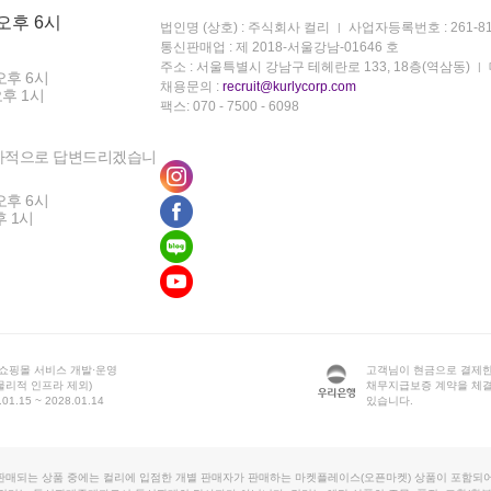
 오후 6시
법인명 (상호) : 주식회사 컬리
사업자등록번호 : 261-81
통신판매업 : 제 2018-서울강남-01646 호
주소 : 서울특별시 강남구 테헤란로 133, 18층(역삼동)
오후 6시
채용문의 :
recruit@kurlycorp.com
오후 1시
팩스: 070 - 7500 - 6098
차적으로 답변드리겠습니
오후 6시
후 1시
 쇼핑몰 서비스 개발·운영
고객님이 현금으로 결제한
물리적 인프라 제외)
채무지급보증 계약을 체
1.15 ~ 2028.01.14
있습니다.
판매되는 상품 중에는 컬리에 입점한 개별 판매자가 판매하는 마켓플레이스(오픈마켓) 상품이 포함되어