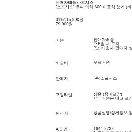
판매자배송
소프시스
[소프시스] 우디 아치 600 이동식 행거 (
31
%
115,900
원
79,900
원
판매자배송
배송
2~5일 내 도착
(단, 배송사·판매자 
무료배송
배송비
(주)소프시스
판매자
상온 (종이포장)
포장타입
택배배송은 에코 포
상품설명/상세정보 
원산지
1644-2733
A/S 안내