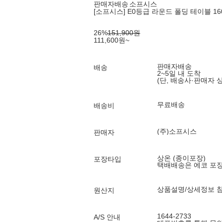
판매자배송
소프시스
[소프시스] E0등급 라운드 폴딩 테이블 1600
26
%
151,900
원
111,600
원
~
판매자배송
배송
2~5일 내 도착
(단, 배송사·판매자 
무료배송
배송비
(주)소프시스
판매자
상온 (종이포장)
포장타입
택배배송은 에코 포
상품설명/상세정보 
원산지
1644-2733
A/S 안내