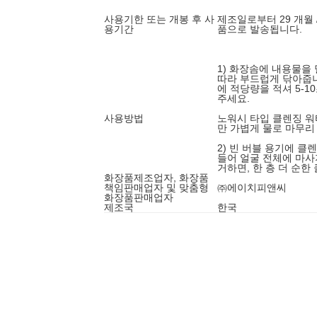
사용기한 또는 개봉 후 사
제조일로부터 29 개월 
용기간
품으로 발송됩니다.
1) 화장솜에 내용물을 
따라 부드럽게 닦아줍
에 적당량을 적셔 5-1
주세요.
사용방법
노워시 타입 클렌징 워
만 가볍게 물로 마무리
2) 빈 버블 용기에 클
들어 얼굴 전체에 마
거하면, 한 층 더 순한
화장품제조업자, 화장품
책임판매업자 및 맞춤형
㈜에이치피앤씨
화장품판매업자
제조국
한국