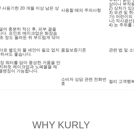
상이나 부작용
/ 사용기한 20 개월 이상 남은 상
2) 상처가 있
사용할 때의 주의사항
3) 보관 및 
가) 어린이의
나) 직사광선
4) 눈 주위를
덜어 충분히 적신 후, 피부 결을
니다. 포인트 메이크업은 화장솜
0초 정도 올려둔 뒤 부드럽게 닦아
터로 별도의 물 세안이 필요 없지
품질보증기준
관련 법 및 
 하셔도 좋습니다.
렌징 워터를 담아 풍성한 거품을 만
사지하듯 메이크업과 노폐물을 제
 클렌징이 가능합니다.
소비자 상담 관련 전화번
컬리 고객행복센
호
WHY KURLY