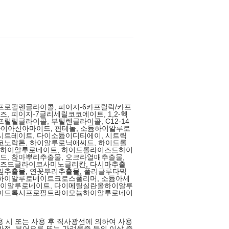
프로필렌글라이콜, 피이지-6카프릴릭/카프
, 피이지-7글리세릴코코에이트, 1,2-헥
프릴릴글라이콜, 부틸렌글라이콜, C12-14
 나이아신아마이드, 판테놀, 소듐하이알루로
시트레이트, 다이소듐이디티에이, 시트릭
코노락톤, 하이알루로닉애씨드, 하이드롤
하이알루로네이트, 하이드롤라이즈드하이
드, 참마뿌리추출물, 오크라열매추출물,
즈드글라이코사미노글리칸, 다시마추출
잎추출물, 연꽃뿌리추출물, 폴리글루타믹
듐하이알루로네이트크로스폴리머, 소듐아세
이알루로네이트, 다이메틸실란올하이알루
하이드록시프로필트라이모늄하이알루로네이
사용 시 또는 사용 후 직사광선에 의하여 사용
반점, 부어오름 또는 가려움증 등의 이상 증