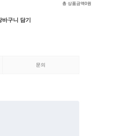
총 상품금액
0
원
장바구니 담기
문의