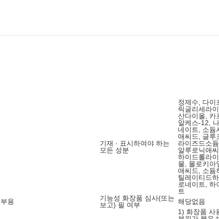
정제수, 다이
릭글리세라이즈
산다이올, 카
알케스-12,
네이트, 소듐
애씨드, 글루
기재 · 표시하여야 하는
라이즈드소듐
모든 성분
알루로닉애씨
하이드롤라이
물, 몰로키아
애씨드, 소
틸레이티드하
로네이트, 
트
기능성 화장품 심사(또는
피부용
해당없음
보고) 필 여부
1) 화장품 
부위가 붉은 