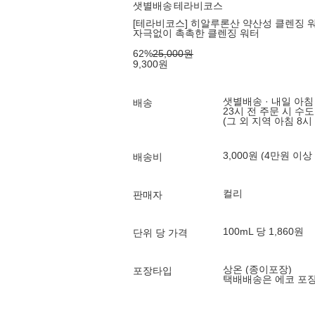
샛별배송
테라비코스
[테라비코스] 히알루론산 약산성 클렌징 워터
자극없이 촉촉한 클렌징 워터
62
%
25,000
원
9,300
원
샛별배송 · 내일 아침
배송
23시 전 주문 시 수
(그 외 지역 아침 8시
3,000원 (4만원 이상
배송비
컬리
판매자
100mL 당 1,860원
단위 당 가격
상온 (종이포장)
포장타입
택배배송은 에코 포