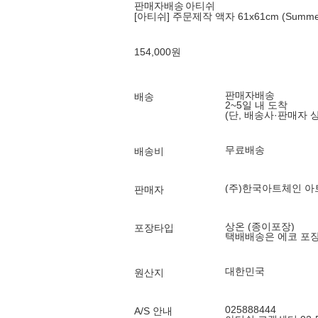
판매자배송
아티쉬
[아티쉬] 주문제작 액자 61x61cm (Summe
154,000
원
판매자배송
배송
2~5일 내 도착
(단, 배송사·판매자 
무료배송
배송비
(주)한국아트체인 아
판매자
상온 (종이포장)
포장타입
택배배송은 에코 포
대한민국
원산지
025888444
A/S 안내