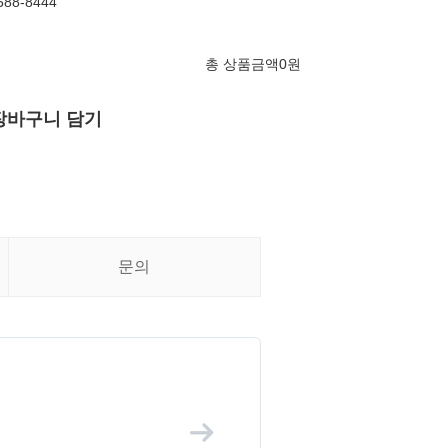
88-8444
총 상품금액
0
원
장바구니 담기
문의