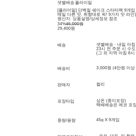
샛별배송
플라이밀
[플라이밀] 단백질 쉐이크 스타터팩 9개입
매일 다른 맛, 취향대로 픽! 9가지 맛 라인
원산지:
상품설명/상세정보 참조
34
%
45,000
원
29,400
원
샛별배송 · 내일 아침
배송
23시 전 주문 시 수
(그 외 지역 아침 8시
3,000원 (4만원 이상
배송비
컬리
판매자
상온 (종이포장)
포장타입
택배배송은 에코 포
45g X 9개입
중량/용량