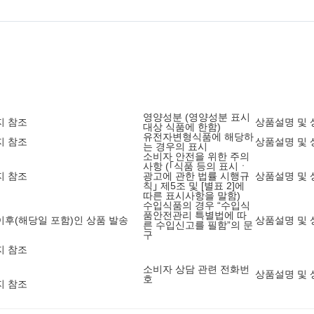
영양성분 (영양성분 표시
지 참조
상품설명 및 
대상 식품에 한함)
유전자변형식품에 해당하
지 참조
상품설명 및 
는 경우의 표시
소비자 안전을 위한 주의
사항 (｢식품 등의 표시ㆍ
지 참조
광고에 관한 법률 시행규
상품설명 및 
칙｣ 제5조 및 [별표 2]에
따른 표시사항을 말함)
수입식품의 경우 “수입식
품안전관리 특별법에 따
8 이후(해당일 포함)인 상품 발송
상품설명 및 
른 수입신고를 필함”의 문
구
지 참조
소비자 상담 관련 전화번
상품설명 및 
호
지 참조