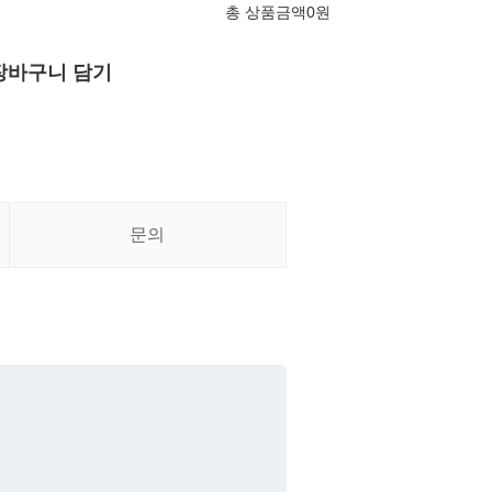
총 상품금액
0
원
장바구니 담기
문의