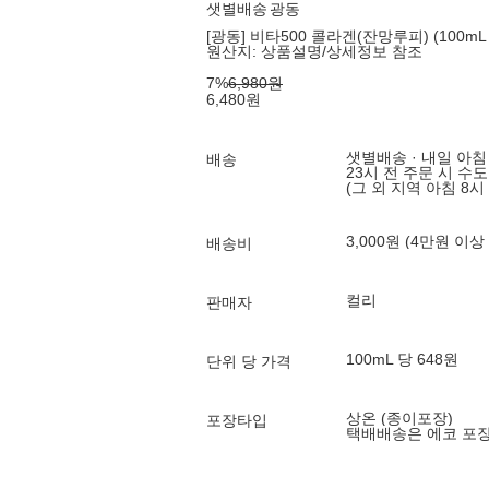
샛별배송
광동
[광동] 비타500 콜라겐(잔망루피) (100mL 
원산지:
상품설명/상세정보 참조
7
%
6,980
원
6,480
원
샛별배송 · 내일 아침
배송
23시 전 주문 시 수
(그 외 지역 아침 8시
3,000원 (4만원 이상
배송비
컬리
판매자
100mL 당 648원
단위 당 가격
상온 (종이포장)
포장타입
택배배송은 에코 포