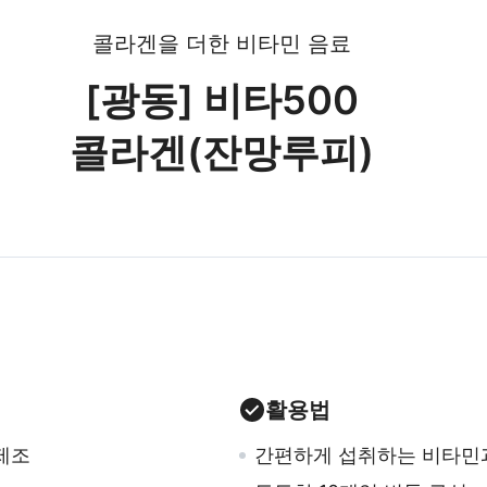
콜라겐을 더한 비타민 음료
[광동] 비타500
콜라겐(잔망루피)
활용법
제조
간편하게 섭취하는 비타민