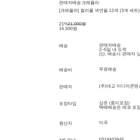
판매자배송
크레욜라
[크레욜라] 컬러풀 색연필 12색 (3개 세트)
21
%
21,000
원
16,500
원
판매자배송
배송
2~5일 내 도착
(단, 배송사·판매자 
무료배송
배송비
(주)대교 미디어콘
판매자
상온 (종이포장)
포장타입
택배배송은 에코 포
미국
원산지
0319403945