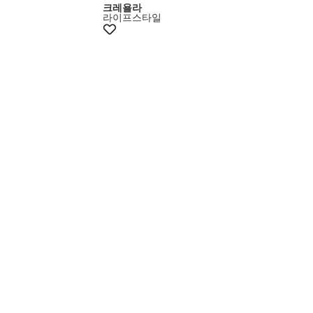
크레욜라
라이프스타일