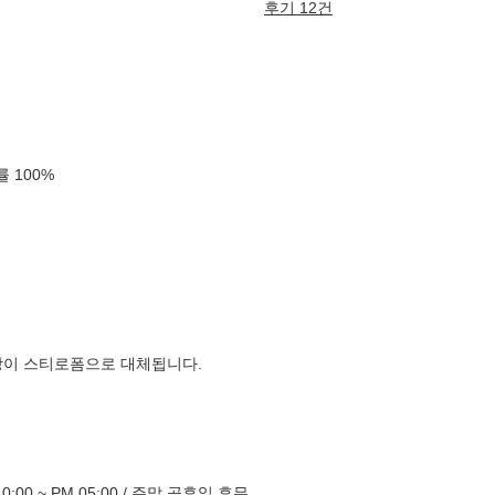
후기 12건
확률
100
%
장이 스티로폼으로 대체됩니다.
:00 ~ PM 05:00 / 주말,공휴일 휴무