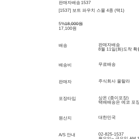
판매자배송
1537
[1537] 보트 파우치 스몰 4종 (택1)
5
%
18,000
원
17,100
원
판매자배송
배송
8월 11일(화)
도착 
무료배송
배송비
주식회사 울랄라
판매자
상온 (종이포장)
포장타입
택배배송은 에코 포
대한민국
원산지
02-825-1537
A/S 안내
월요일~ 금요일 AM 10