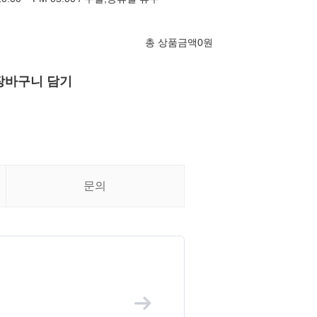
총 상품금액
0
원
장바구니 담기
문의