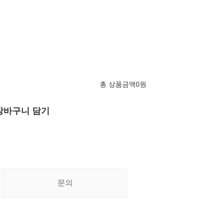
총 상품금액
0
원
장바구니 담기
문의