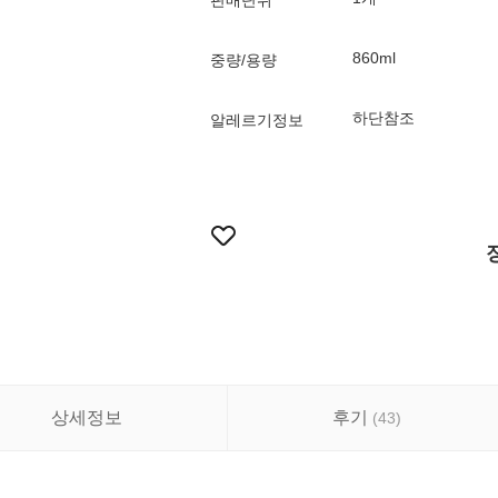
판매단위
860ml
중량/용량
하단참조
알레르기정보
상세정보
후기
(
43
)