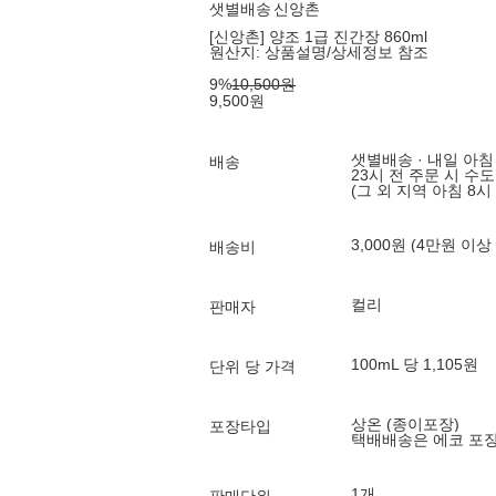
샛별배송
신앙촌
[신앙촌] 양조 1급 진간장 860ml
원산지:
상품설명/상세정보 참조
9
%
10,500
원
9,500
원
샛별배송 · 내일 아침
배송
23시 전 주문 시 수
(그 외 지역 아침 8시
3,000원 (4만원 이상
배송비
컬리
판매자
100mL 당 1,105원
단위 당 가격
상온 (종이포장)
포장타입
택배배송은 에코 포
1개