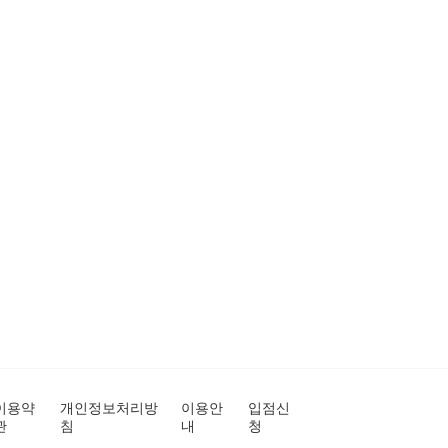
이용약
개인정보처리방
이용안
입점신
관
침
내
청