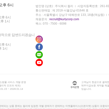
 오후 6시
법인명 (상호) : 주식회사 컬리
사업자등록번호 : 261-81
통신판매업 : 제 2018-서울강남-01646 호
주소 : 서울특별시 강남구 테헤란로 133, 18층(역삼동)
오후 6시
채용문의 :
recruit@kurlycorp.com
오후 1시
팩스: 070 - 7500 - 6098
차적으로 답변드리겠습니
오후 6시
후 1시
 쇼핑몰 서비스 개발·운영
고객님이 현금으로 결제한
물리적 인프라 제외)
채무지급보증 계약을 체
1.15 ~ 2028.01.14
있습니다.
판매되는 상품 중에는 컬리에 입점한 개별 판매자가 판매하는 마켓플레이스(오픈마켓) 상품이 포함되어