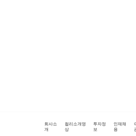
회사소
컬리소개영
투자정
인재채
개
상
보
용