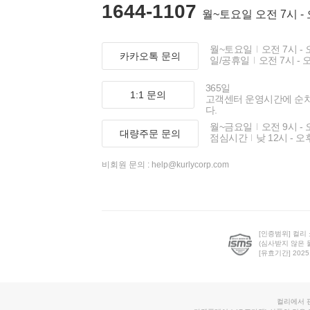
1644-1107
월~토요일 오전 7시 -
월~토요일
오전 7시 - 
카카오톡 문의
일/공휴일
오전 7시 - 
365일
1:1 문의
고객센터 운영시간에 순
다.
월~금요일
오전 9시 - 
대량주문 문의
점심시간
낮 12시 - 오
비회원 문의 :
help@kurlycorp.com
[인증범위] 컬리
(심사받지 않은 
[유효기간] 2025.0
컬리에서 