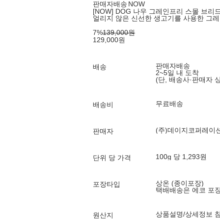
판매자배송
NOW
[NOW] DOG 나우 그레인프리 스몰 브리드 시
얼리지 않은 신선한 생고기를 사용한 그레
7
%
139,000
원
129,000
원
판매자배송
배송
2~5일 내 도착
(단, 배송사·판매자 
무료배송
배송비
(주)데이지코퍼레이
판매자
100g 당 1,293원
단위 당 가격
상온 (종이포장)
포장타입
택배배송은 에코 포
상품설명/상세정보 
원산지