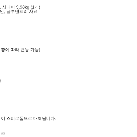
니어 9.98kg (1개)
인, 글루텐프리 사료
상황에 따라 변동 가능)
션
장이 스티로폼으로 대체됩니다.
참조