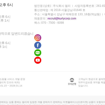
 오후 6시
법인명 (상호) : 주식회사 컬리
사업자등록번호 : 261-81
통신판매업 : 제 2018-서울강남-01646 호
주소 : 서울특별시 강남구 테헤란로 133, 18층(역삼동)
오후 6시
채용문의 :
recruit@kurlycorp.com
오후 1시
팩스: 070 - 7500 - 6098
차적으로 답변드리겠습니
오후 6시
후 1시
 쇼핑몰 서비스 개발·운영
고객님이 현금으로 결제한
물리적 인프라 제외)
채무지급보증 계약을 체
1.15 ~ 2028.01.14
있습니다.
판매되는 상품 중에는 컬리에 입점한 개별 판매자가 판매하는 마켓플레이스(오픈마켓) 상품이 포함되어