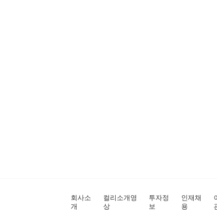
회사소
컬리소개영
투자정
인재채
개
상
보
용