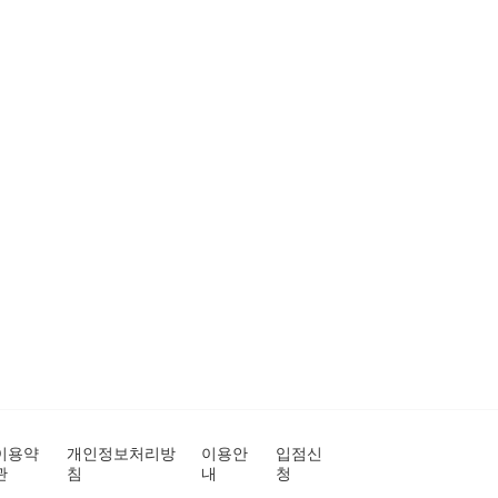
이용약
개인정보처리방
이용안
입점신
관
침
내
청