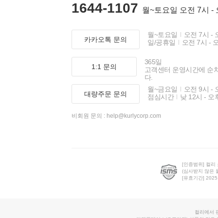
1644-1107
월~토요일 오전 7시 -
월~토요일
오전 7시 - 
카카오톡 문의
일/공휴일
오전 7시 - 
365일
1:1 문의
고객센터 운영시간에 순
다.
월~금요일
오전 9시 - 
대량주문 문의
점심시간
낮 12시 - 오
비회원 문의 :
help@kurlycorp.com
[인증범위] 컬리
(심사받지 않은 
[유효기간] 2025.0
컬리에서 