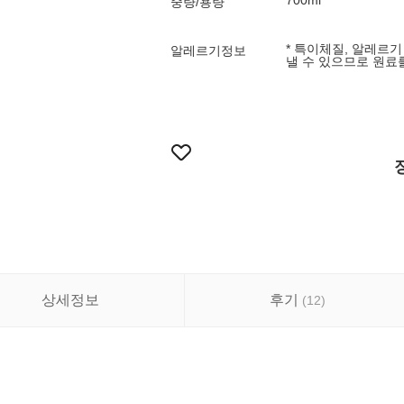
700ml
중량/용량
* 특이체질, 알레르
알레르기정보
낼 수 있으므로 원료
상세정보
후기
(
12
)