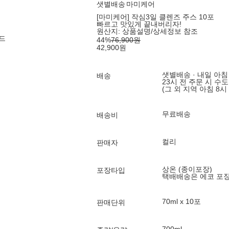
샛별배송
마미케어
[마미케어] 작심3일 클렌즈 주스 10포
빠르고 맛있게 끝내버리자!
원산지:
상품설명/상세정보 참조
드
44
%
76,900
원
42,900
원
샛별배송 · 내일 아침
배송
23시 전 주문 시 수
(그 외 지역 아침 8시
무료배송
배송비
컬리
판매자
상온 (종이포장)
포장타입
택배배송은 에코 포
70ml x 10포
판매단위