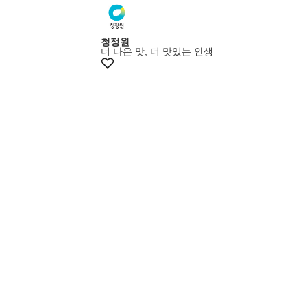
멤버스25%쿠폰
청정원
더 나은 맛, 더 맛있는 인생