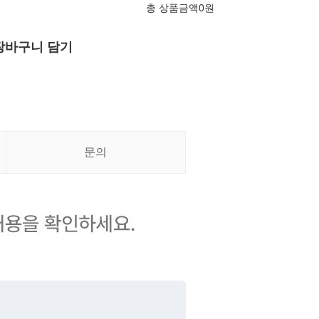
총 상품금액
0
원
장바구니 담기
문의