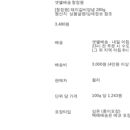
샛별배송
청정원
[청정원] 돼지갈비양념 280g
원산지:
상품설명/상세정보 참조
3,480
원
샛별배송 · 내일 아침
배송
23시 전 주문 시 수
(그 외 지역 아침 8시
3,000원 (4만원 이상
배송비
컬리
판매자
100g 당 1,243원
단위 당 가격
상온 (종이포장)
포장타입
택배배송은 에코 포