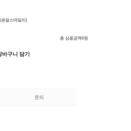
(@걸스데일리)
총 상품금액
0
원
장바구니 담기
문의