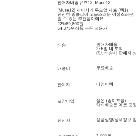
판매자배송
뮤즈12, Muse12
[Muse12] 시어서커 무드업 세트 (택1)
잔잔한 링클감이 고급스러운 여성스러운,
릴 수 있는 추천템이에요
22
%
69,800
원
54,375
원
상품 쿠폰 적용가
판매자배송
배송
2~5일 내 도착
(단, 배송사·판매자 
무료배송
배송비
타임어택
판매자
상온 (종이포장)
포장타입
택배배송은 에코 포
상품설명/상세정보 
원산지