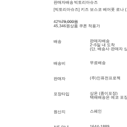
판매자배송
빅토리아슈즈
[빅토리아슈즈] 키즈 보스코 베어풋 로나 (13
42
%
79,000
원
45,346
원
상품 쿠폰 적용가
판매자배송
배송
2~5일 내 도착
(단, 배송사·판매자 
무료배송
배송비
(주)인퓨전프로젝
판매자
상온 (종이포장)
포장타입
택배배송은 에코 포
스페인
원산지
1644-1889