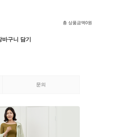
총 상품금액
0
원
장바구니 담기
문의