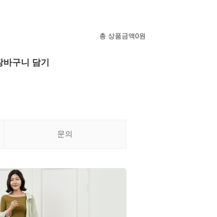
총 상품금액
0
원
장바구니 담기
문의