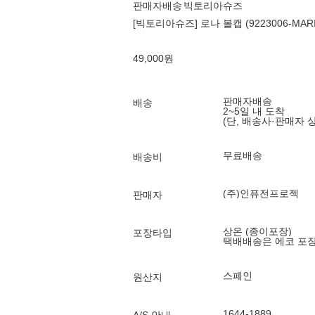
판매자배송
빅토리아슈즈
[빅토리아슈즈] 로나 볼캡 (9223006-MAR
49,000
원
판매자배송
배송
2~5일 내 도착
(단, 배송사·판매자 
무료배송
배송비
(주)인퓨전프로젝
판매자
상온 (종이포장)
포장타입
택배배송은 에코 포
스페인
원산지
1644-1889