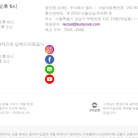
 오후 6시
법인명 (상호) : 주식회사 컬리
사업자등록번호 : 261-81
통신판매업 : 제 2018-서울강남-01646 호
주소 : 서울특별시 강남구 테헤란로 133, 18층(역삼동)
오후 6시
채용문의 :
recruit@kurlycorp.com
오후 1시
팩스: 070 - 7500 - 6098
차적으로 답변드리겠습니
오후 6시
후 1시
 쇼핑몰 서비스 개발·운영
고객님이 현금으로 결제한
물리적 인프라 제외)
채무지급보증 계약을 체
1.15 ~ 2028.01.14
있습니다.
판매되는 상품 중에는 컬리에 입점한 개별 판매자가 판매하는 마켓플레이스(오픈마켓) 상품이 포함되어