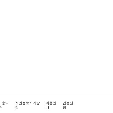
이용약
개인정보처리방
이용안
입점신
관
침
내
청