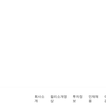
회사소
컬리소개영
투자정
인재채
개
상
보
용