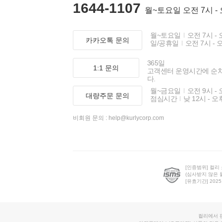
1644-1107
월~토요일 오전 7시 -
월~토요일
오전 7시 - 
카카오톡 문의
일/공휴일
오전 7시 - 
365일
1:1 문의
고객센터 운영시간에 순
다.
월~금요일
오전 9시 - 
대량주문 문의
점심시간
낮 12시 - 오
비회원 문의 :
help@kurlycorp.com
[인증범위] 컬리
(심사받지 않은 
[유효기간] 2025.0
컬리에서 