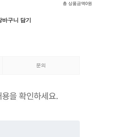
총 상품금액
0
원
장바구니 담기
문의