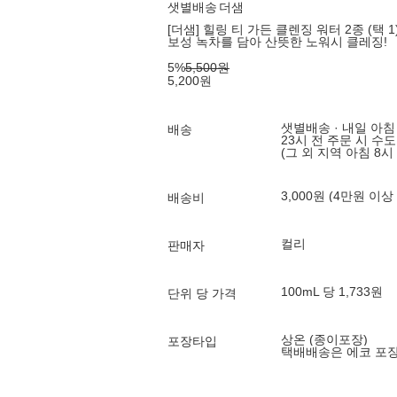
샛별배송
더샘
[더샘] 힐링 티 가든 클렌징 워터 2종 (택 1
보성 녹차를 담아 산뜻한 노워시 클레징!
5
%
5,500
원
5,200
원
샛별배송 · 내일 아침
배송
23시 전 주문 시 수
(그 외 지역 아침 8시
3,000원 (4만원 이상
배송비
컬리
판매자
100mL 당 1,733원
단위 당 가격
상온 (종이포장)
포장타입
택배배송은 에코 포