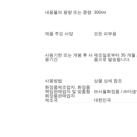
내용물의 용량 또는 중량
300ml
제품 주요 사양
모든 피부용
사용기한 또는 개봉 후 사
제조일로부터 35 개월 
용기간
품으로 발송됩니다.
사용방법
상품 상세 참조
화장품제조업자, 화장품
책임판매업자 및 맞춤형
㈜서울화장품 / ㈜더
화장품판매업자
제조국
대한민국