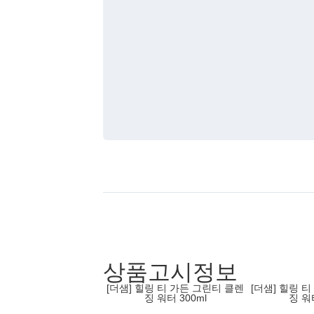
상품고시정보
[더샘] 힐링 티 가든 그린티 클렌
[더샘] 힐링 
징 워터 300ml
징 워터