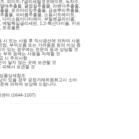
, 피이지-7글리세릴코코에이트, 녹차수,
열매추출물, 귤껍질추출물, 라벤더추출물,
출물, 로즈마리잎추출물, 금송뿌리추출물,
추출물, 쇠비름추출물, 소듐시트레이트,
, 다이소듐이디티에이, 부틸렌글라이콜,
 에틸헥실글리세린, 1,2-헥산다이올, 카프
, 트로폴론
사용 시 또는 사용 후 직사광선에 의하여 사용
반점, 부어오름 또는 가려움증 등의 이상 증
이 있는 경우에는 전문의 등과 상담할 것
있는 부위 등에는 사용을 자제할 것
취급 시 주의사항
 손이 닿지 않는 곳에 보관할 것
을 피해서 보관할 것
 상품상세참조
상이 있을 경우 공정거래위원회고시 소비
준에 의하여 보상해 드립니다.
터 (1644-1107)