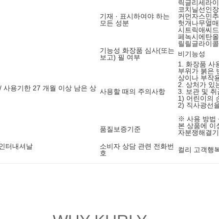
릭글리세라이즈
코치닐선인장
기재 · 표시하여야 하는
커먼자스민추
모든 성분
헛개나무열매
시트릭애씨드
페녹시에탄올,
릴릴글라이콜
기능성 화장품 심사(또는
비기능성
보고) 필 여부
1. 화장품 
부위가 붉은 
상이나 부작용
2. 상처가 
/ 사용기한 27 개월 이상 남은 상
사용할 때의 주의사항
3. 보관 및 
1) 어린이의
2) 직사광선
※ 사용 방법
본 상품에 이
품질보증기준
자분쟁해결기
샘인터내셔날
소비자 상담 관련 전화번
컬리 고객행복센
호