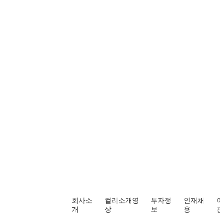
회사소
컬리소개영
투자정
인재채
개
상
보
용