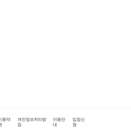
이용약
개인정보처리방
이용안
입점신
관
침
내
청