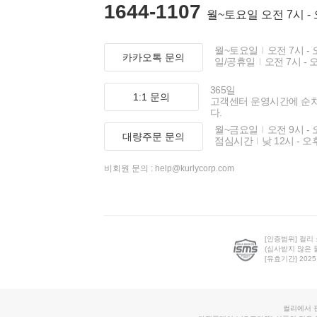
1644-1107
월~토요일 오전 7시 -
월~토요일
오전 7시 - 
카카오톡 문의
일/공휴일
오전 7시 - 
365일
1:1 문의
고객센터 운영시간에 순
다.
월~금요일
오전 9시 - 
대량주문 문의
점심시간
낮 12시 - 오
비회원 문의 :
help@kurlycorp.com
[인증범위] 컬리
(심사받지 않은 
[유효기간] 2025.0
컬리에서 