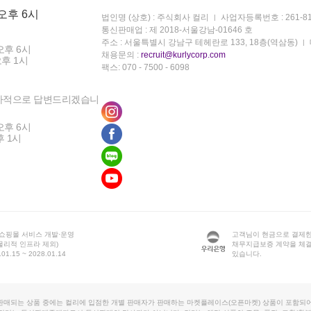
 오후 6시
법인명 (상호) : 주식회사 컬리
사업자등록번호 : 261-81
통신판매업 : 제 2018-서울강남-01646 호
주소 : 서울특별시 강남구 테헤란로 133, 18층(역삼동)
오후 6시
채용문의 :
recruit@kurlycorp.com
오후 1시
팩스: 070 - 7500 - 6098
차적으로 답변드리겠습니
오후 6시
후 1시
 쇼핑몰 서비스 개발·운영
고객님이 현금으로 결제한
물리적 인프라 제외)
채무지급보증 계약을 체
1.15 ~ 2028.01.14
있습니다.
판매되는 상품 중에는 컬리에 입점한 개별 판매자가 판매하는 마켓플레이스(오픈마켓) 상품이 포함되어